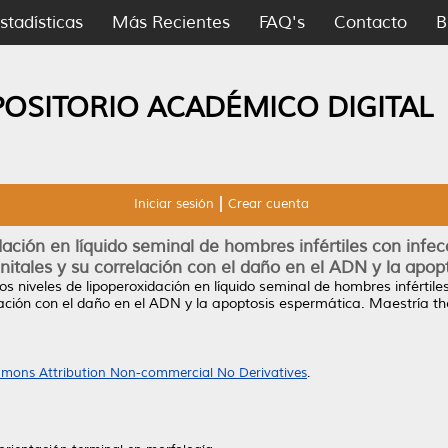
stadísticas
Más Recientes
FAQ's
Contacto
B
POSITORIO ACADÉMICO DIGITAL
Iniciar sesión
Crear cuenta
idación en líquido seminal de hombres infértiles con infe
itales y su correlación con el daño en el ADN y la apop
los niveles de lipoperoxidación en líquido seminal de hombres infértil
ación con el daño en el ADN y la apoptosis espermática.
Maestría th
mons Attribution Non-commercial No Derivatives
.