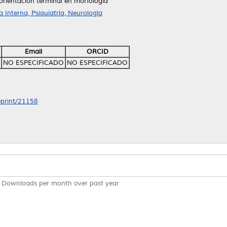
orientación terminal en morfología
Interna, Psiquiatría, Neurología
Email
ORCID
NO ESPECIFICADO
NO ESPECIFICADO
/eprint/21158
Downloads per month over past year