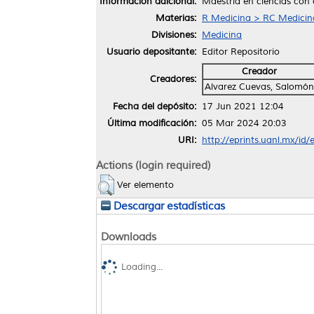
Información adicional:
Maestría en ciencias con 
Materias:
R Medicina > RC Medicina 
Divisiones:
Medicina
Usuario depositante:
Editor Repositorio
Creador
Creadores:
Alvarez Cuevas, Salomón
Fecha del depósito:
17 Jun 2021 12:04
Última modificación:
05 Mar 2024 20:03
URI:
http://eprints.uanl.mx/id
Actions (login required)
Ver elemento
Descargar estadísticas
Downloads
Loading...