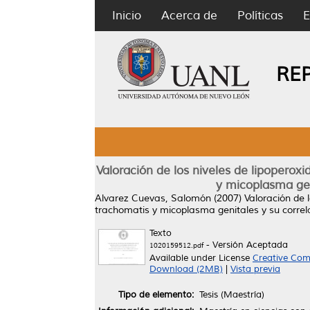
Inicio
Acerca de
Políticas
E
RE
Valoración de los niveles de lipoperox
y micoplasma gen
Alvarez Cuevas, Salomón
(2007)
Valoración de 
trachomatis y micoplasma genitales y su correl
Texto
- Versión Aceptada
1020159512.pdf
Available under License
Creative Com
Download (2MB)
|
Vista previa
Tipo de elemento:
Tesis (Maestría)