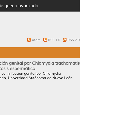
úsqueda avanzada
Atom
RSS 1.0
RSS 2.0
cción genital por Chlamydia trachomatis
tosis espermática
es con infección genital por Chlamydia
esis, Universidad Autónoma de Nuevo León.