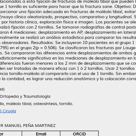
acionadas a esta fijación de fracturas de maléolo tibial que pueden ll
ue 1 tornillo es suficiente para hacer que la fractura sane. Objetivo:
orcionar una fijación adecuada en fracturas de maléolo tibial, evita
nsayo clínico aleatorizado, prospectivo, comparativo y longitudinal. 
o) por historia clínica, exploración física e imagen. Los pacientes se a
le realizó fijación con 2 tornillos. Se tomaron radiografías de control 
izaron 4 mediciones: desplazamiento en AP, desplazamiento en lateral,
Finalmente se realizó un análisis estadístico para comparar los resu
os observadores. Resultados: Se incluyeron 10 pacientes en el grupo 1
.795) en el grupo 2(p = 0.506). Se clasificaron las fracturas por Lau
os. Se compararon las diferencias entre desplazamientos de ambos 
ísticamente significativa en las mediciones de desplazamiento en lat
s diferencias fueron menores a los 2 mm de desplazamiento que se c
den ser tratadas de manera eficaz con 1 ó 2 tornillos. Usar 2 tornill
ncia tornillo-maléolo al compararlo con el uso de 1 tornillo. Sin emba
a cantidad, es lograr una reducción anatómica y la colocación correcta
ad)
 Ortopedia y Traumatología
o, maléolo tibial, osteosíntesis, tornillo.
 Cirugía
TOR MANUEL PEÑA MARTINEZ
or
Email
ORCID