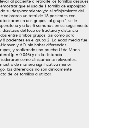
evar al paciente a retirarle los tornillos después
 Demostrar que el uso de 1 tornillo de esponjosa
ndo su desplazamiento y/o el aflojamiento del
Se valoraron un total de 18 pacientes con
leatorizaron en dos grupos: al grupo 1 se le
postoperatorio y a las 6 semanas en su seguimiento
 diástasis del foco de fractura y distancia
ltados entre ambos grupos, así como para
 y 8 pacientes en el grupo 2. La edad media fue
ge-Hansen y AO, sin haber diferencias
grupos, y realizando una prueba U de Mann
eral (p = 0.046) y en la distancia
onsideraron como clínicamente relevantes.
os mostró de manera significativa menor
rgo, las diferencias no son clínicamente
 de los tornillos a utilizar.