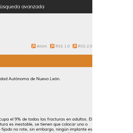
úsqueda avanzada
Atom
RSS 1.0
RSS 2.0
rsidad Autónoma de Nuevo León.
ocupa el 9% de todas las fracturas en adultos. El
ctura es inestable, se tienen que colocar uno o
o fijado no rote, sin embargo, ningún implante es