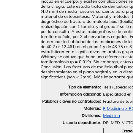
inocuo en el cuerpo, y existen complicaciones rel
de la cirugía. Este estudio trata de demostrar q
(4.0 mm) de media rosca es suficiente para prop
material de osteosíntesis. Material y métodos: E
diagnóstico de fractura de maléolo tibial (tobill
realizó fijación con 1 tornillo, y al grupo 2 se 
por la consulta. A estas radiografías se le real
tornillo-maléolo, por 3 observadores cegados. 
determinar la fiabilidad de las mediciones de l
de 40.2 (± 12.461) en el grupo 1 y de 43.75 (± 8
estadísticamente significativas en ambos grup
Whitney se obtuvo que hubo una diferencia estad
tornillomaléolo (p = 0.019). Sin embargo, esta
Conclusión: Las fracturas de maléolo tibial pue
desplazamiento en el plano sagital y en la dista
significativas (son < 2mm). Más importante que l
Tipo de elemento:
Tesis (Especialid
Información adicional:
Especialidad en
Palabras claves no controlados:
Fractura de tobill
Materias:
R Medicina > RD
Divisiones:
Medicina
Usuario depositante:
DR. MED. VIC
Cread