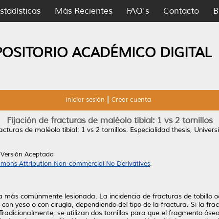
stadísticas
Más Recientes
FAQ's
Contacto
B
POSITORIO ACADÉMICO DIGITAL
Iniciar sesión
Crear cuenta
Fijación de fracturas de maléolo tibial: 1 vs 2 tornillos
acturas de maléolo tibial: 1 vs 2 tornillos.
Especialidad thesis, Unive
 Versión Aceptada
mons Attribution Non-commercial No Derivatives
.
arga más comúnmente lesionada. La incidencia de fracturas de tobillo 
con yeso o con cirugía, dependiendo del tipo de la fractura. Si la fra
Tradicionalmente, se utilizan dos tornillos para que el fragmento óse