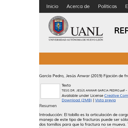
Inicio
Acerca de
Políticas
E
RE
García Pedro, Jesús Anwar
(2019)
Fijación de fr
Texto
-
TESIS DR. JESÚS ANWAR GARCIA PEDRO.pdf
Available under License
Creative Com
Download (2MB)
|
Vista previa
Resumen
Introducción: El tobillo es la articulación de c
manejo de este tipo de fracturas puede ser sólo 
dos tornillos para que la fractura no se mueva. 