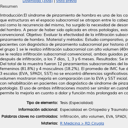
Download (3MB)
|
Vista previa
Resumen
Introducción:El síndrome de pinzamiento de hombro es una de las c
que estructuras en el espacio subacromial se atrapan entre la cabeza
así como la recurrencia del mismo, ha surgido la necesidad de desarro
del hombro. A pesar de haber sido aplicada en otras patologías, exist
convencional. Objetivo: Evaluar la efectividad de la infiltración sub
pinzamiento de hombro. Material y métodos: Estudio comparativo, pro
pacientes con diagnóstico de pinzamiento subacromial por historia cl
el grupo 1 se le realizo infiltración subacromial con alto volumen (40
se le realizo infiltración subacromial convencional, ambas guiadas p
después de infiltración, a los 7 días, 1, 3 y 6 meses. Resultados: Se 
Del total de la muestra fueron 12 pinzamientos subacromiales del lad
femeninos (81.8%) y 4 masculinos (18.2%). El promedio de IMC fue de 
3 escalas (EVA, SPADI, SST) no se encontró diferencias significativa
volumen mostraron mejoría en comparación con la EVA y SST inicial. 
con rehabilitación en pacientes con diagnóstico de síndrome de pin
patología. El uso de ambas infiltraciones mostró ser similar en cuando
permite la mejoría en cuanto a dolor y función más prolongada en co
Tipo de elemento:
Tesis (Especialidad)
Información adicional:
Especialidad en Ortopedia y Traumato
Palabras claves no controlados:
Infiltración, alto volumen, EVA, SPADI
Materias:
R Medicina > RD Cirugía