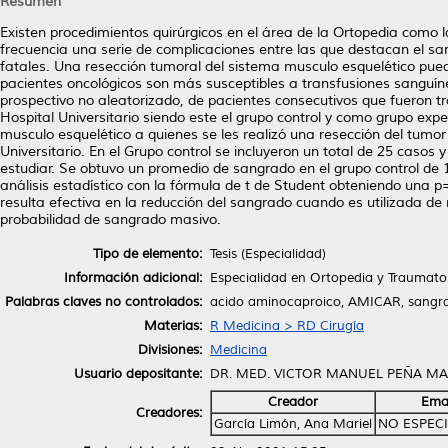
Resumen
Existen procedimientos quirúrgicos en el área de la Ortopedia como
frecuencia una serie de complicaciones entre las que destacan el sa
fatales. Una resección tumoral del sistema musculo esquelético pued
pacientes oncológicos son más susceptibles a transfusiones sanguíne
prospectivo no aleatorizado, de pacientes consecutivos que fueron 
Hospital Universitario siendo este el grupo control y como grupo ex
musculo esquelético a quienes se les realizó una resección del tumo
Universitario. En el Grupo control se incluyeron un total de 25 casos 
estudiar. Se obtuvo un promedio de sangrado en el grupo control de 
análisis estadístico con la fórmula de t de Student obteniendo una p=
resulta efectiva en la reducción del sangrado cuando es utilizada d
probabilidad de sangrado masivo.
Tipo de elemento:
Tesis (Especialidad)
Información adicional:
Especialidad en Ortopedia y Traumato
Palabras claves no controlados:
acido aminocaproico, AMICAR, sangr
Materias:
R Medicina > RD Cirugía
Divisiones:
Medicina
Usuario depositante:
DR. MED. VICTOR MANUEL PEÑA MA
Creador
Ema
Creadores:
García Limón, Ana Mariel
NO ESPEC