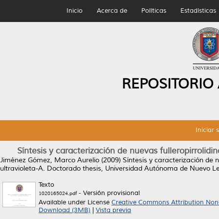
Inicio
Acerca de
Políticas
Estadísticas
REPOSITORIO
Iniciar 
Síntesis y caracterización de nuevas fulleropirrolidi
Jiménez Gómez, Marco Aurelio
(2009)
Síntesis y caracterización de 
ultravioleta-A.
Doctorado thesis, Universidad Autónoma de Nuevo L
Texto
- Versión provisional
1020165024.pdf
Available under License
Creative Commons Attribution Non
Download (3MB)
|
Vista previa