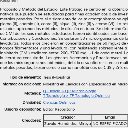
Resumen
Propósito y Método del Estudio: Este trabajo se centró en la obtenc
nativas que puedan se estudiadas para fines académicos o de inves
metales pesados. Para el aislamiento de los microorganismos se apli
plomo (II), cadmio (II), cobre (II), níquel (II), zinc (II) y cromo (VI). 
aislados aplicando los métodos de dilución en tubo. Se determinó Con
de CMI de los seis metales estudiados fueron identificados con base a
Contribuciones y Conclusiones: Se aislaron 53 microorganismos de l
levaduras. Todos ellos crecieron en concentraciones de 50 mgL-1 de 
hongos filamentosos y una levadura) con resistencia sobresaliente 
Inhibitoria (CMI) oscilaron entre: 200- 3700 mg.L-1 de cada metal. Lo
la literatura consultada. Los géneros Acremoniun y Paecilomyces no 
que los microorganismos obtenidos, debido a su alta resistencia mul
metales pesados, biosensores o como nanofábricas de CdS y ZnS es
Tipo de elemento:
Tesis (Maestría)
Información adicional:
Maestría en Ciencias con Especialidad en Microb
Q Ciencia > QR Microbiología
Materias:
T Tecnología > TP Tecnología Química
Divisiones:
Ciencias Químicas
Usuario depositante:
Editor Repositorio
Creador
Email
Creadores:
Zavala Hernández, Mireya
NO ESPECIFICADO