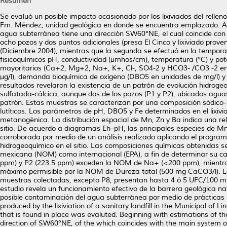
Resumen
Se evaluó un posible impacto ocasionado por los lixiviados del relleno
Fm. Méndez, unidad geológica en donde se encuentra emplazado. A part
agua subterránea tiene una dirección SW60°NE, el cual coincide con
ocho pozos y dos puntos adicionales (presa El Cinco y lixiviado prov
(Diciembre 2004), mientras que la segunda se efectuó en la tempora
fisicoquímicos pH, conductividad (μmhos/cm), temperatura (ºC) y po
mayoritarios (Ca+2, Mg+2, Na+, K+, Cl-, SO4-2 y HCO3- /CO3 -2 en u
μg/l), demanda bioquímica de oxígeno (DBO5 en unidades de mg/l) y
resultados revelaron la existencia de un patrón de evolución hidro
sulfatada-cálcica, aunque dos de los pozos (P1 y P2), ubicados agua
patrón. Estas muestras se caracterizan por una composición sódico-
lutíticos. Los parámetros de pH, DBO5 y Fe determinados en el lixiv
metanogénica. La distribución espacial de Mn, Zn y Ba indica una relat
sitio. De acuerdo a diagramas Eh–pH, las principales especies de Mn
corroborada por medio de un análisis realizado aplicando el prog
hidrogeoquímico en el sitio. Las composiciones químicas obtenidas
mexicana (NOM) como internacional (EPA), a fin de determinar su calid
ppm) y P2 (223.5 ppm) exceden la NOM de Na+ (<200 ppm), mientras
máximo permisible por la NOM de Dureza total (500 mg CaCO3/l). L
muestras colectadas, excepto P8, presentan hasta 4 ó 5 UFC/100 ml
estudio revela un funcionamiento efectivo de la barrera geológica na
posible contaminación del agua subterránea por medio de prácticas 
produced by the lixiviation of a sanitary landfill in the Municipal of 
that is found in place was evaluted. Beginning with estimations of th
direction of SW60°NE, of the which coincides with the main system of