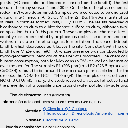
points. (El Cinco Lake and leachate coming from the landfill). The 
done in the rainy season (June 2005). On the field the physicochemi
redox (mV) were determined. Samples were collected to be analyzed
units of mg/l), metals (Al, Si, Cr, Mn, Fe, Zn, Ba, Pb y As in units of
studies (in colonies formed units, CFU/100 ml). The results revealed
bicarbonate-calcium to a bicarbonate-sulfate-calcium, although two 
composition that left this pattern. These samples are characterized 
country rocks represented by argillaceous rocks. The determined para
waters in a state of methanogenic fermentation. The space distributi
landfill, which decreases as it leaves the site. Consistent with the
landfill are Mn2+ and Fe(OH)3, whose presence was corroborated b
hydro-geochemical behavior at the site was proposed. The chemical 
human consumption, both for Mexicans (NOM) as well as international 
over the aquifer. The samples P1 (203 ppm) and P2 (223.5 ppm) ex
CaCO3/l) is found to be around the maximum permissible limit for 
exceeds the NOM for NO3 - (44.0 mg/l). The samples collected, excep
NOM (0 CFU/ml). Finally, the study revealed an actual effective functi
the prevention of a possible underground water pollution by safe prac
Tipo de elemento:
Tesis (Maestría)
Información adicional:
Maestría en Ciencias Geológicas
Q Ciencia > QE Geología
Materias:
T Tecnología > TD Tecnología Ambiental, Ingenie
Divisiones:
Ciencias de la Tierra
Usuario depositante:
Editor Repositorio