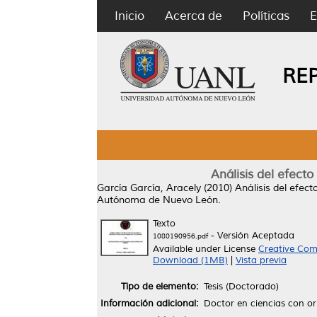
Inicio
Acerca de
Políticas
E
RE
Análisis del efect
García García, Aracely
(2010)
Análisis del efec
Autónoma de Nuevo León.
Texto
- Versión Aceptada
1080190956.pdf
Available under License
Creative Com
Download (1MB)
|
Vista previa
Tipo de elemento:
Tesis (Doctorado)
Información adicional:
Doctor en ciencias con or