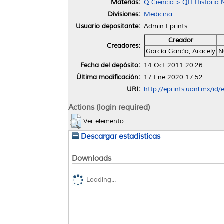
Materias:
Q Ciencia > QH Historia N
Divisiones:
Medicina
Usuario depositante:
Admin Eprints
Creador
Creadores:
García García, Aracely
N
Fecha del depósito:
14 Oct 2011 20:26
Última modificación:
17 Ene 2020 17:52
URI:
http://eprints.uanl.mx/id/
Actions (login required)
Ver elemento
Descargar estadísticas
Downloads
Loading...