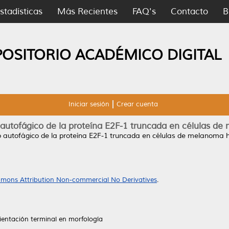
stadísticas
Más Recientes
FAQ's
Contacto
B
POSITORIO ACADÉMICO DIGITAL
Iniciar sesión
Crear cuenta
o autofágico de la proteína E2F-1 truncada en células
to autofágico de la proteína E2F-1 truncada en células de melanoma
mons Attribution Non-commercial No Derivatives
.
ientación terminal en morfología