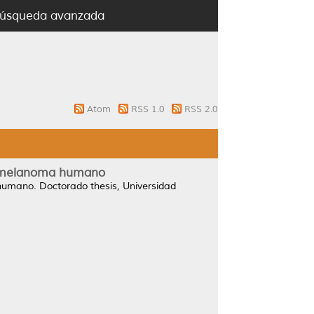
úsqueda avanzada
Atom
RSS 1.0
RSS 2.0
 de melanoma humano
 humano.
Doctorado thesis, Universidad