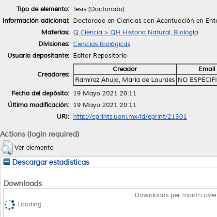
Tipo de elemento:
Tesis (Doctorado)
Información adicional:
Doctorado en Ciencias con Acentuación en En
Materias:
Q Ciencia > QH Historia Natural, Biología
Divisiones:
Ciencias Biológicas
Usuario depositante:
Editor Repositorio
Creador
Email
Creadores:
Ramírez Ahuja, María de Lourdes
NO ESPECIF
Fecha del depósito:
19 Mayo 2021 20:11
Última modificación:
19 Mayo 2021 20:11
URI:
http://eprints.uanl.mx/id/eprint/21301
Actions (login required)
Ver elemento
Descargar estadísticas
Downloads
Downloads per month over
Loading...