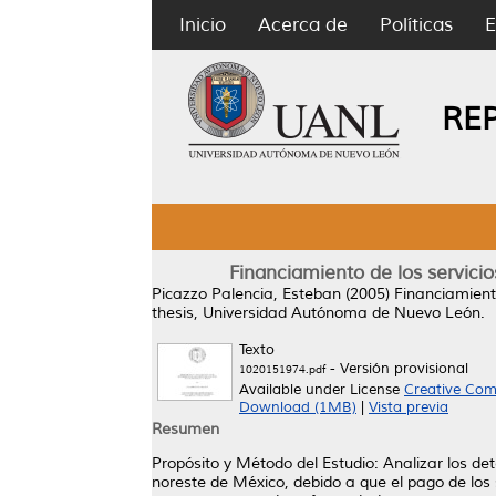
Inicio
Acerca de
Políticas
E
RE
Financiamiento de los servicio
Picazzo Palencia, Esteban
(2005)
Financiamiento
thesis, Universidad Autónoma de Nuevo León.
Texto
- Versión provisional
1020151974.pdf
Available under License
Creative Com
Download (1MB)
|
Vista previa
Resumen
Propósito y Método del Estudio: Analizar los det
noreste de México, debido a que el pago de los se