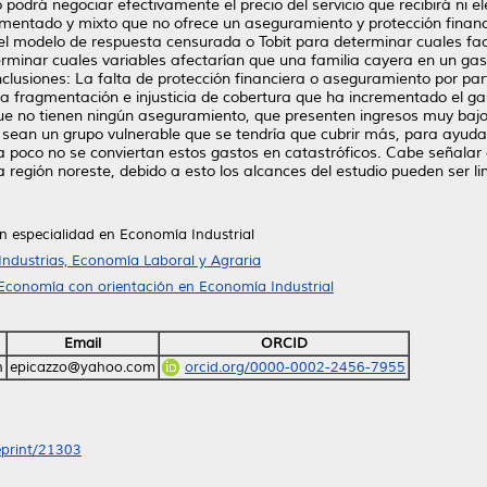
rá negociar efectivamente el precio del servicio que recibirá ni ele
entado y mixto que no ofrece un aseguramiento y protección financie
el modelo de respuesta censurada o Tobit para determinar cuales facto
erminar cuales variables afectarían que una familia cayera en un ga
clusiones: La falta de protección financiera o aseguramiento por part
a fragmentación e injusticia de cobertura que ha incrementado el gast
que no tienen ningún aseguramiento, que presenten ingresos muy bajos
 sean un grupo vulnerable que se tendría que cubrir más, para ayudar
oco no se conviertan estos gastos en catastróficos. Cabe señalar q
la región noreste, debido a esto los alcances del estudio pueden ser li
 especialidad en Economía Industrial
Industrias, Economía Laboral y Agraria
Economía con orientación en Economía Industrial
Email
ORCID
n
epicazzo@yahoo.com
orcid.org/0000-0002-2456-7955
/eprint/21303