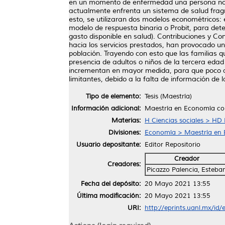
en un momento de enfermedad una persona no pod
actualmente enfrenta un sistema de salud fragm
esto, se utilizaran dos modelos econométricos: 
modelo de respuesta binaria o Probit, para det
gasto disponible en salud). Contribuciones y Con
hacia los servicios prestados, han provocado un
población. Trayendo con esto que las familias 
presencia de adultos o niños de la tercera edad
incrementan en mayor medida, para que poco a p
limitantes, debido a la falta de información de 
Tipo de elemento:
Tesis (Maestría)
Información adicional:
Maestría en Economía con
Materias:
H Ciencias sociales > HD 
Divisiones:
Economía > Maestría en 
Usuario depositante:
Editor Repositorio
Creador
Creadores:
Picazzo Palencia, Esteba
Fecha del depósito:
20 Mayo 2021 13:55
Última modificación:
20 Mayo 2021 13:55
URI:
http://eprints.uanl.mx/id