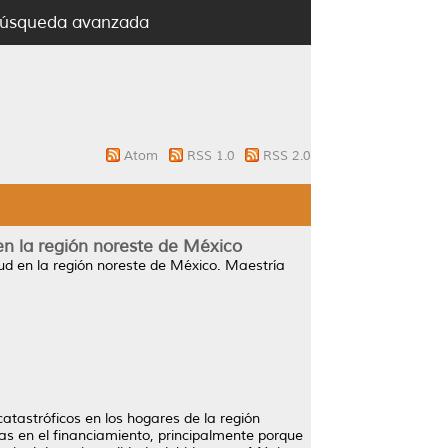
úsqueda avanzada
Atom
RSS 1.0
RSS 2.0
 en la región noreste de México
lud en la región noreste de México.
Maestría
catastróficos en los hogares de la región
cias en el financiamiento, principalmente porque