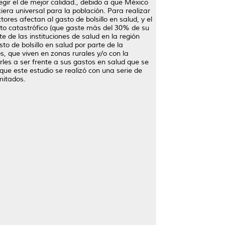
gir el de mejor calidad., debido a que México
ra universal para la población. Para realizar
res afectan al gasto de bolsillo en salud, y el
sto catastrófico (que gaste más del 30% de su
e de las instituciones de salud en la región
o de bolsillo en salud por parte de la
, que viven en zonas rurales y/o con la
les a ser frente a sus gastos en salud que se
ue este estudio se realizó con una serie de
mitados.