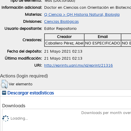
Tipo de elemento:
Tesis (Doctorado)
Información adicional:
Doctor en Ciencias con Orientación en Biotecno
Materias:
Q Ciencia > QH Historia Natural, Biología
Divisiones:
Ciencias Biológicas
Usuario depositante:
Editor Repositorio
Creador
Email
Creadores:
Caballero Pérez, Abel
NO ESPECIFICADO
NO 
Fecha del depósito:
21 Mayo 2021 02:13
Última modificación:
21 Mayo 2021 02:13
URI:
http://eprints.uanl.mx/id/eprint/21316
Actions (login required)
Ver elemento
Descargar estadísticas
Downloads
Downloads per month over
Loading...