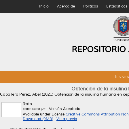
Inicio
Acerca de
Políticas
Estadísticas
REPOSITORIO
Iniciar 
Obtención de la insulina
Caballero Pérez, Abel
(2021)
Obtención de la insulina humana en cep
Texto
- Versión Aceptada
1080314908.pdf
Available under License
Creative Commons Attribution Non
Download (9MB)
|
Vista previa