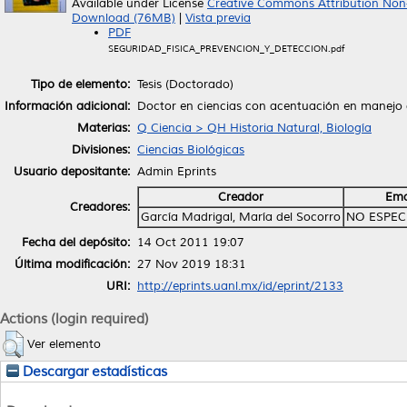
Available under License
Creative Commons Attribution Non
Download (76MB)
|
Vista previa
PDF
SEGURIDAD_FISICA_PREVENCION_Y_DETECCION.pdf
Tipo de elemento:
Tesis (Doctorado)
Información adicional:
Doctor en ciencias con acentuación en manejo de
Materias:
Q Ciencia > QH Historia Natural, Biología
Divisiones:
Ciencias Biológicas
Usuario depositante:
Admin Eprints
Creador
Ema
Creadores:
García Madrigal, María del Socorro
NO ESPEC
Fecha del depósito:
14 Oct 2011 19:07
Última modificación:
27 Nov 2019 18:31
URI:
http://eprints.uanl.mx/id/eprint/2133
Actions (login required)
Ver elemento
Descargar estadísticas