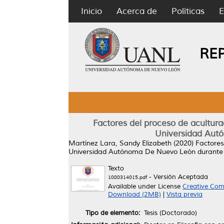
Inicio
Acerca de
Políticas
E
RE
Factores del proceso de acultura
Universidad Autó
Martínez Lara, Sandy Elizabeth
(2020)
Factores
Universidad Autónoma De Nuevo León durante s
Texto
- Versión Aceptada
1080314015.pdf
Available under License
Creative Com
Download (2MB)
|
Vista previa
Tipo de elemento:
Tesis (Doctorado)