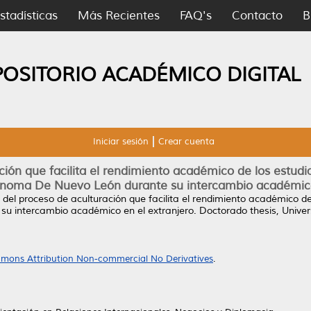
stadísticas
Más Recientes
FAQ's
Contacto
B
POSITORIO ACADÉMICO DIGITAL
Iniciar sesión
Crear cuenta
ción que facilita el rendimiento académico de los estudi
noma De Nuevo León durante su intercambio académico
 del proceso de aculturación que facilita el rendimiento académico de
u intercambio académico en el extranjero.
Doctorado thesis, Unive
mons Attribution Non-commercial No Derivatives
.