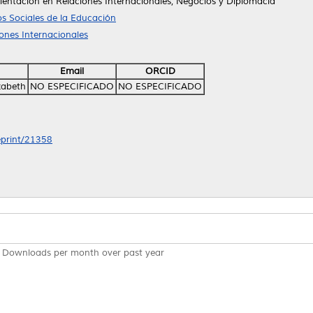
rientación en Relaciones Internacionales, Negocios y Diplomacia
s Sociales de la Educación
iones Internacionales
Email
ORCID
zabeth
NO ESPECIFICADO
NO ESPECIFICADO
/eprint/21358
Downloads per month over past year