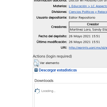
Información adicional:
Doctor en Filosofía con o
Materias:
L Educación > LC Aspecto
Divisiones:
Ciencias Políticas y Relac
Usuario depositante:
Editor Repositorio
Creador
Creadores:
Martínez Lara, Sandy Eli
Fecha del depósito:
26 Mayo 2021 15:51
Última modificación:
26 Mayo 2021 15:51
URI:
http://eprints.uanl.mx/id
Actions (login required)
Ver elemento
Descargar estadísticas
Downloads
Loading...