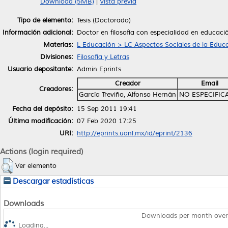
Download (5MB)
|
Vista previa
Tipo de elemento:
Tesis (Doctorado)
Información adicional:
Doctor en filosofía con especialidad en educaci
Materias:
L Educación > LC Aspectos Sociales de la Educ
Divisiones:
Filosofía y Letras
Usuario depositante:
Admin Eprints
Creador
Email
Creadores:
García Treviño, Alfonso Hernán
NO ESPECIFIC
Fecha del depósito:
15 Sep 2011 19:41
Última modificación:
07 Feb 2020 17:25
URI:
http://eprints.uanl.mx/id/eprint/2136
Actions (login required)
Ver elemento
Descargar estadísticas
Downloads
Downloads per month over
Loading...