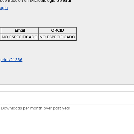
 acentuación en Microbiología General
ogía
Email
ORCID
NO ESPECIFICADO
NO ESPECIFICADO
/eprint/21386
Downloads per month over past year