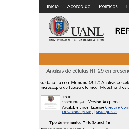
Inicio
Acerca de
Políticas
E
RE
Análisis de células HT-29 en presenc
Saldaña Falcón, Mariana
(2017)
Análisis de cé
microscopía de fuerza atómica.
Maestría thesi
Texto
- Versión Aceptada
1080313995.pdf
Available under License
Creative Com
Download (9MB)
|
Vista previa
Tipo de elemento:
Tesis (Maestría)