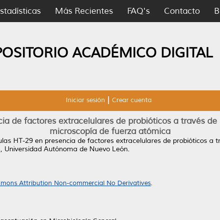
stadísticas
Más Recientes
FAQ's
Contacto
B
POSITORIO ACADÉMICO DIGITAL
Iniciar sesión
Crear cuenta
ia de factores extracelulares de probióticos a través de
microscopía de fuerza atómica
lulas HT-29 en presencia de factores extracelulares de probióticos a t
s, Universidad Autónoma de Nuevo León.
mons Attribution Non-commercial No Derivatives
.