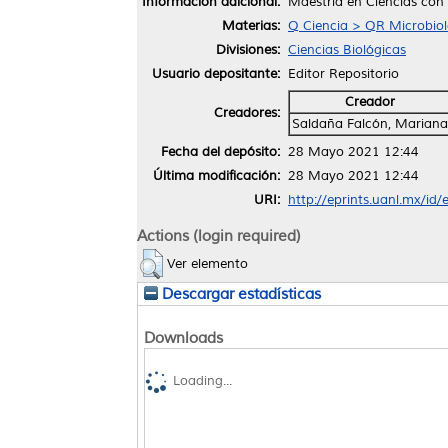
Información adicional:
Maestría en Ciencias con
Materias:
Q Ciencia > QR Microbiol
Divisiones:
Ciencias Biológicas
Usuario depositante:
Editor Repositorio
Creador
Creadores:
Saldaña Falcón, Mariana
Fecha del depósito:
28 Mayo 2021 12:44
Última modificación:
28 Mayo 2021 12:44
URI:
http://eprints.uanl.mx/id
Actions (login required)
Ver elemento
Descargar estadísticas
Downloads
Loading...