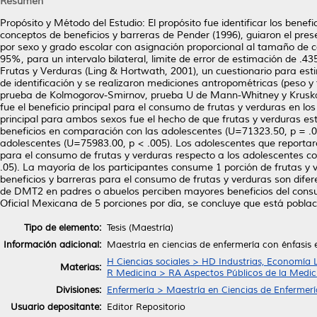
Resumen
Propósito y Método del Estudio: El propósito fue identificar los bene
conceptos de beneficios y barreras de Pender (1996), guiaron el presen
por sexo y grado escolar con asignación proporcional al tamaño de 
95%, para un intervalo bilateral, limite de error de estimación de .4
Frutas y Verduras (Ling & Hortwath, 2001), un cuestionario para est
de identificación y se realizaron mediciones antropométricas (peso y ta
prueba de Kolmogorov-Smirnov, prueba U de Mann-Whitney y Kruskall W
fue el beneficio principal para el consumo de frutas y verduras en lo
principal para ambos sexos fue el hecho de que frutas y verduras e
beneficios en comparación con las adolescentes (U=71323.50, p = .0
adolescentes (U=75983.00, p < .005). Los adolescentes que reporta
para el consumo de frutas y verduras respecto a los adolescentes 
.05). La mayoría de los participantes consume 1 porción de frutas y
beneficios y barreras para el consumo de frutas y verduras son dife
de DMT2 en padres o abuelos perciben mayores beneficios del cons
Oficial Mexicana de 5 porciones por día, se concluye que está pobla
Tipo de elemento:
Tesis (Maestría)
Información adicional:
Maestría en ciencias de enfermería con énfasis
H Ciencias sociales > HD Industrias, Economía 
Materias:
R Medicina > RA Aspectos Públicos de la Medic
Divisiones:
Enfermería > Maestría en Ciencias de Enfermerí
Usuario depositante:
Editor Repositorio