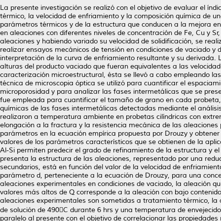
La presente investigación se realizó con el objetivo de evaluar el ín
térmico, la velocidad de enfriamiento y la composición química de una
parámetros térmicos y de la estructura que conducen a la mejora en e
en aleaciones con diferentes niveles de concentración de Fe, Cu y S
aleaciones y habiendo variado su velocidad de solidificación, se real
realizar ensayos mecánicos de tensión en condiciones de vaciado y de
interpretación de la curva de enfriamiento resultante y su derivada.
alturas del producto vaciado que fueran equivalentes a las velocidad
caracterización microestructural, ésta se llevó a cabo empleando las
técnica de microscopia óptica se utilizó para cuantificar el espaciami
microporosidad y para analizar las fases intermetálicas que se pres
fue empleada para cuantificar el tamaño de grano en cada probeta, l
químicas de las fases intermetálicas detectadas mediante el análisi
realizaron a temperatura ambiente en probetas cilíndricas con extr
elongación a la fractura y la resistencia mecánica de las aleaciones
parámetros en la ecuación empírica propuesta por Drouzy y obtener l
valores de los parámetros característicos que se obtienen de la aplica
Al-Si permiten predecir el grado de refinamiento de la estructura y el
presenta la estructura de las aleaciones, representado por una redu
secundarios, está en función del valor de la velocidad de enfriamient
parámetro d, perteneciente a la ecuación de Drouzy, para una conce
aleaciones experimentales en condiciones de vaciado, la aleación que
valores más altos de Q corresponde a la aleación con bajo contenido 
aleaciones experimentales son sometidas a tratamiento térmico, la 
de solución de 490C durante 6 hrs y una temperatura de envejecido
paralelo al presente con el objetivo de correlacionar las propiedade