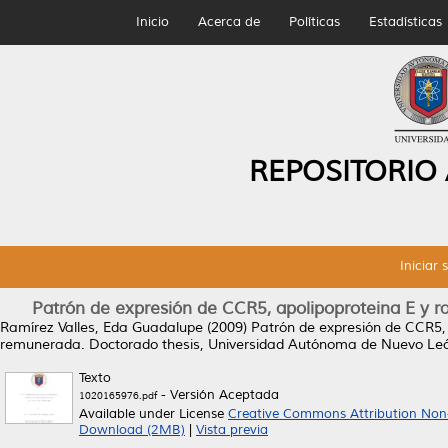
Inicio
Acerca de
Políticas
Estadísticas
REPOSITORIO
Iniciar 
Patrón de expresión de CCR5, apolipoproteina E y 
Ramírez Valles, Eda Guadalupe
(2009)
Patrón de expresión de CCR5, 
remunerada.
Doctorado thesis, Universidad Autónoma de Nuevo Le
Texto
- Versión Aceptada
1020165976.pdf
Available under License
Creative Commons Attribution Non
Download (2MB)
|
Vista previa