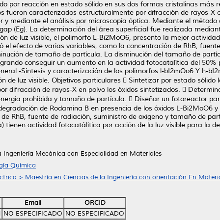
ado por reacción en estado sólido en sus dos formas cristalinas más 
fueron caracterizados estructuralmente por difracción de rayos-X e
er y mediante el análisis por microscopía óptica. Mediante el método
ap (Eg). La determinación del área superficial fue realizada mediant
n de luz visible, el polimorfo L-Bi2MoO6, presento la mejor actividad
 el efecto de varias variables, como la concentración de RhB, fuente 
sminución de tamaño de partícula. La disminución del tamaño de part
ogrando conseguir un aumento en la actividad fotocatalítica del 50% 
al -Síntesis y caracterización de los polimorfos l-bI2mOo6 Y h-bI2
 de luz visible. Objetivos particulares  Sintetizar por estado sólido
r difracción de rayos-X en polvo los óxidos sintetizados.  Determin
nergía prohibida y tamaño de partícula.  Diseñar un fotoreactor par
de degradación de Rodamina B en presencia de los óxidos L-Bi2MoO6 y 
de RhB, fuente de radiación, suministro de oxigeno y tamaño de part
ita) tienen actividad fotocatálitica por acción de la luz visible para 
a Ingeniería Mecánica con Especialidad en Materiales
ogía Química
ctrica > Maestría en Ciencias de la Ingeniería con orientación En Materi
Email
ORCID
l
NO ESPECIFICADO
NO ESPECIFICADO