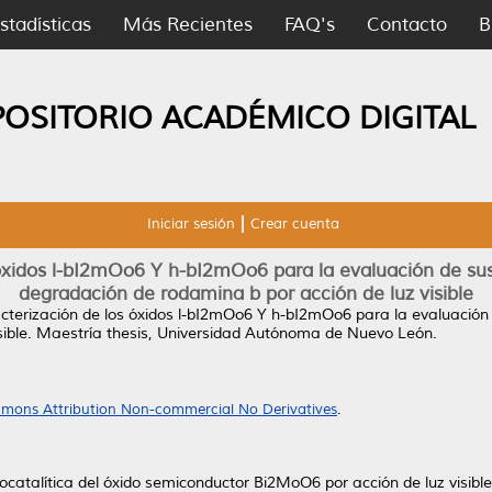
stadísticas
Más Recientes
FAQ's
Contacto
B
POSITORIO ACADÉMICO DIGITAL
Iniciar sesión
Crear cuenta
 óxidos l-bI2mOo6 Y h-bI2mOo6 para la evaluación de sus
degradación de rodamina b por acción de luz visible
acterización de los óxidos l-bI2mOo6 Y h-bI2mOo6 para la evaluación 
ible.
Maestría thesis, Universidad Autónoma de Nuevo León.
mons Attribution Non-commercial No Derivatives
.
otocatalítica del óxido semiconductor Bi2MoO6 por acción de luz visi