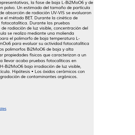
representativas, la fase de baja L-Bi2MoO6 y de
n polvo. Un estimado del tamaño de partícula
 de absorción de radiación UV-VIS se evaluaron
e el método BET. Durante la cinética de
 fotocatalítica. Durante las pruebas
de radiación de luz visible, concentración del
ícula se realizo mediante una molienda
para el polimorfo de baja temperatura L-
mOo6 para evaluar su actividad fotocatalítica
 los polimorfos Bi2MoO6 de baja y alta
ar propiedades físicas que caracterizan a un
a llevar acabo pruebas fotocalíticas en
H-Bi2MoO6 bajo irradiación de luz visible,
ícula. Hipótesis • Los óxidos cerámicos con
la degradación de contaminantes orgánicos.
ales