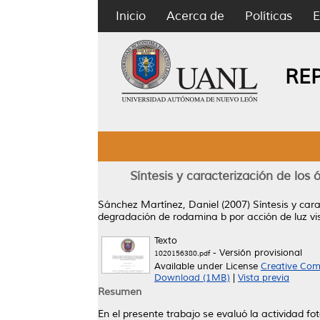
Inicio
Acerca de
Políticas
E
RE
Síntesis y caracterización de los
Sánchez Martínez, Daniel
(2007)
Síntesis y car
degradación de rodamina b por acción de luz vis
Texto
- Versión provisional
1020156380.pdf
Available under License
Creative Com
Download (1MB)
|
Vista previa
Resumen
En el presente trabajo se evaluó la actividad f