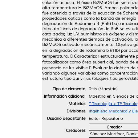
solución acuosa. El óxido Bi2MoO6 fue sintetiz
alta temperatura H-Bi2MoO6. Ambos polimorfos 
fue obtenida a través de la ecuación de Scherr
propiedades ópticas como la banda de energía g
degradación de Rodamina B (RhB) bajo irradiació
fotocatalíticas de degradación de RhB se estudió
catalizador, luz UV, suministro de oxígeno y di
mecánica a diferentes tiempos de activación, l
Bi2MoO6 activado mecánicamente. Objetivo gener
en la degradación de rodamina b (rHb) por acción
temperatura.  Caracterizar estructuralmente po
fotocalizador como área superficial, banda de e
presencia de luz visible  Evaluar la cinética 
variando algunos variables como concentración 
estructura tipo aurivillius (bloques tipo perovsk
Tipo de elemento:
Tesis (Maestría)
Información adicional:
Maestría en Ciencias de l
Materias:
T Tecnología > TP Tecnol
Divisiones:
Ingeniería Mecánica y Elé
Usuario depositante:
Editor Repositorio
Creador
Creadores:
Sánchez Martínez, Danie