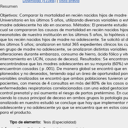
Download (510kB)
|
Vista previa
Resumen
Objetivos: Comparar la mortalidad en recién nacidos hijos de madre 
Universitario en los últimos 5 años, utilizando diversas variables a e
madre adolescente ha ido en ascenso. Métodos: El presente estudio se
cual se compararon las causas de mortalidad en recién nacidos hijo
neonatales de nuestra institución en los últimos 5 años, la hipótesi
que los recién nacidos hijos de madre no adolescente. Se solicitó al
los últimos 5 años; analizaron en total 365 expedientes clínicos lo
en grupo de madre no adolescente, se analizaron distintas variables
alteraciones durante embarazo, consumo de hierro, ácido fólico y v
internamiento en UCIN, causa de deceso). Resultados: Se encontraron 
encontrándose que las madres adolescentes en su mayoría (60%) viv
encuentran casadas ( p .001). De manera global se encontró que en 
planeados y no deseados, teniendo aquí un área de oportunidad par
variables analizadas se encontró que ambas poblaciones tuvieron un 
pacientes, con menos de 4 consultas en más del 80% de los casos an
enfermedades respiratorias correlacionadas con una edad gestaciona
control prenatal y así aumenta el riesgo de partos pretérmino. En cu
siendo la causa principal de deceso en ambos grupos la patología p
analizado en nuestro estudió se concluye que hay que implementa
adolescente y no adolescente ya que se encuentra que en estos caso
para el producto.
Tipo de elemento:
Tesis (Especialidad)