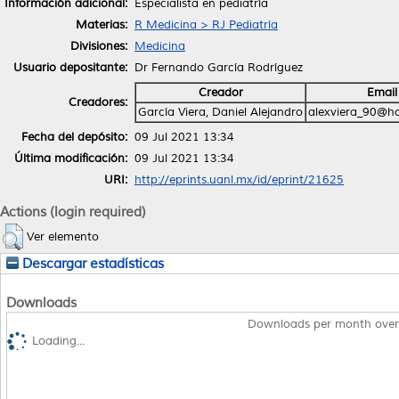
Información adicional:
Especialista en pediatría
Materias:
R Medicina > RJ Pediatría
Divisiones:
Medicina
Usuario depositante:
Dr Fernando García Rodríguez
Creador
Email
Creadores:
García Viera, Daniel Alejandro
alexviera_90@h
Fecha del depósito:
09 Jul 2021 13:34
Última modificación:
09 Jul 2021 13:34
URI:
http://eprints.uanl.mx/id/eprint/21625
Actions (login required)
Ver elemento
Descargar estadísticas
Downloads
Downloads per month over
Loading...