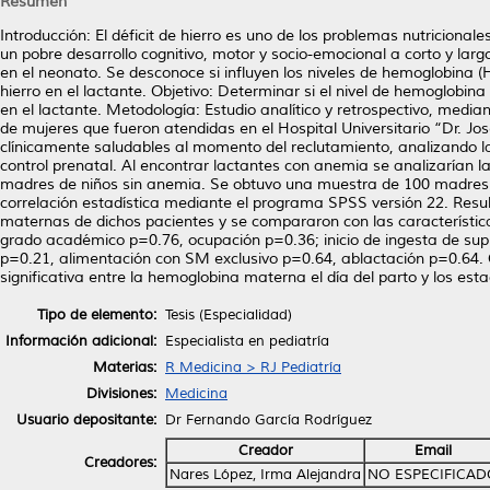
Resumen
Introducción: El déficit de hierro es uno de los problemas nutricio
un pobre desarrollo cognitivo, motor y socio-emocional a corto y la
en el neonato. Se desconoce si influyen los niveles de hemoglobina (
hierro en el lactante. Objetivo: Determinar si el nivel de hemoglobina
en el lactante. Metodología: Estudio analítico y retrospectivo, medi
de mujeres que fueron atendidas en el Hospital Universitario “Dr. Jo
clínicamente saludables al momento del reclutamiento, analizando las
control prenatal. Al encontrar lactantes con anemia se analizarían l
madres de niños sin anemia. Se obtuvo una muestra de 100 madres y 1
correlación estadística mediante el programa SPSS versión 22. Resul
maternas de dichos pacientes y se compararon con las característic
grado académico p=0.76, ocupación p=0.36; inicio de ingesta de sup
p=0.21, alimentación con SM exclusivo p=0.64, ablactación p=0.64.
significativa entre la hemoglobina materna el día del parto y los es
Tipo de elemento:
Tesis (Especialidad)
Información adicional:
Especialista en pediatría
Materias:
R Medicina > RJ Pediatría
Divisiones:
Medicina
Usuario depositante:
Dr Fernando García Rodríguez
Creador
Email
Creadores:
Nares López, Irma Alejandra
NO ESPECIFICAD