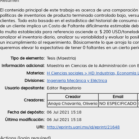
Resumen
El contenido principal de este trabajo es acerca de una comparació
políticas de inventarios de producto terminado controlado bajo, vers
clientes. Todo esto basado en el estadístico del historial de consum
de un cliente implica un Costo de Faltante difícilmente estimable d
la multa establecida para referencia asciende a: $ 200 USD/tonelad
analizar el inventario diario, analizar su variabilidad y evaluar la p
un incumplimiento al requerimiento. Básicamente lo que arroja la con
queremos elevar la expectativa de tener 0 faltantes en un cierto per
Tipo de elemento:
Tesis (Maestría)
Información adicional:
Maestría en Ciencias de la Administración con 
Materias:
H Ciencias sociales > HD Industrias, Economía 
Divisiones:
Ingeniería Mecánica y Eléctrica
Usuario depositante:
Editor Repositorio
Creador
Email
Creadores:
Anaya Chavarría, Oliverio
NO ESPECIFICADO
Fecha del depósito:
06 Jul 2021 15:18
Última modificación:
06 Jul 2021 15:18
URI:
http://eprints.uanl.mx/id/eprint/21648
Actions (login required)