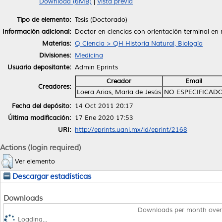
Download (6MB)
|
Vista previa
Tipo de elemento:
Tesis (Doctorado)
Información adicional:
Doctor en ciencias con orientación terminal en
Materias:
Q Ciencia > QH Historia Natural, Biología
Divisiones:
Medicina
Usuario depositante:
Admin Eprints
Creador
Email
Creadores:
Loera Arias, María de Jesús
NO ESPECIFICAD
Fecha del depósito:
14 Oct 2011 20:17
Última modificación:
17 Ene 2020 17:53
URI:
http://eprints.uanl.mx/id/eprint/2168
Actions (login required)
Ver elemento
Descargar estadísticas
Downloads
Downloads per month over
Loading...