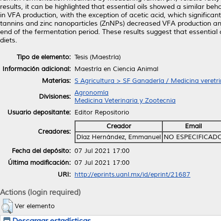
results, it can be highlighted that essential oils showed a similar 
in VFA production, with the exception of acetic acid, which significan
tannins and zinc nanoparticles (ZnNPs) decreased VFA production a
end of the fermentation period. These results suggest that essential 
diets.
Tipo de elemento:
Tesis (Maestría)
Información adicional:
Maestría en Ciencia Animal
Materias:
S Agricultura > SF Ganadería / Medicina veretri
Agronomía
Divisiones:
Medicina Veterinaria y Zootecnia
Usuario depositante:
Editor Repositorio
Creador
Email
Creadores:
Díaz Hernández, Emmanuel
NO ESPECIFICAD
Fecha del depósito:
07 Jul 2021 17:00
Última modificación:
07 Jul 2021 17:00
URI:
http://eprints.uanl.mx/id/eprint/21687
Actions (login required)
Ver elemento
Descargar estadísticas