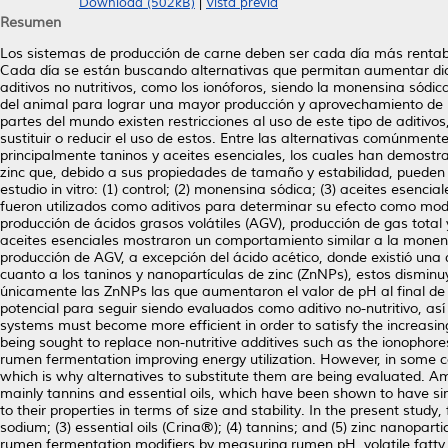
Download (502kB)
|
Vista previa
Resumen
Los sistemas de producción de carne deben ser cada día más renta
Cada día se están buscando alternativas que permitan aumentar dicha
aditivos no nutritivos, como los ionóforos, siendo la monensina sódi
del animal para lograr una mayor producción y aprovechamiento de 
partes del mundo existen restricciones al uso de este tipo de aditivo
sustituir o reducir el uso de estos. Entre las alternativas comúnmen
principalmente taninos y aceites esenciales, los cuales han demostr
zinc que, debido a sus propiedades de tamaño y estabilidad, pueden s
estudio in vitro: (1) control; (2) monensina sódica; (3) aceites esencia
fueron utilizados como aditivos para determinar su efecto como mod
producción de ácidos grasos volátiles (AGV), producción de gas total
aceites esenciales mostraron un comportamiento similar a la monens
producción de AGV, a excepción del ácido acético, donde existió una
cuanto a los taninos y nanopartículas de zinc (ZnNPs), estos dismin
únicamente las ZnNPs las que aumentaron el valor de pH al final de 
potencial para seguir siendo evaluados como aditivo no-nutritivo, a
systems must become more efficient in order to satisfy the increas
being sought to replace non-nutritive additives such as the ionophor
rumen fermentation improving energy utilization. However, in some cou
which is why alternatives to substitute them are being evaluated. 
mainly tannins and essential oils, which have been shown to have sim
to their properties in terms of size and stability. In the present study
sodium; (3) essential oils (Crina®); (4) tannins; and (5) zinc nanopart
rumen fermentation modifiers by measuring rumen pH, volatile fatty