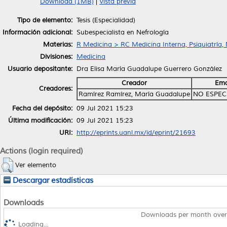
Download (1MB)
|
Vista previa
Tipo de elemento:
Tesis (Especialidad)
Información adicional:
Subespecialista en Nefrología
Materias:
R Medicina > RC Medicina Interna, Psiquiatría,
Divisiones:
Medicina
Usuario depositante:
Dra Elisa María Guadalupe Guerrero González
Creador
Ema
Creadores:
Ramírez Ramírez, María Guadalupe
NO ESPEC
Fecha del depósito:
09 Jul 2021 15:23
Última modificación:
09 Jul 2021 15:23
URI:
http://eprints.uanl.mx/id/eprint/21693
Actions (login required)
Ver elemento
Descargar estadísticas
Downloads
Downloads per month over
Loading...