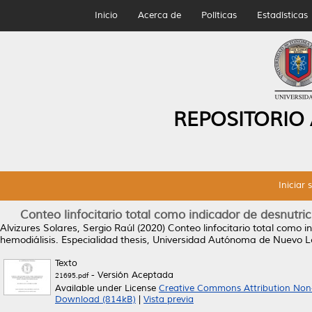
Inicio
Acerca de
Políticas
Estadísticas
REPOSITORIO
Iniciar 
Conteo linfocitario total como indicador de desnutr
Alvizures Solares, Sergio Raúl
(2020)
Conteo linfocitario total como 
hemodiálisis.
Especialidad thesis, Universidad Autónoma de Nuevo L
Texto
- Versión Aceptada
21695.pdf
Available under License
Creative Commons Attribution Non
Download (814kB)
|
Vista previa