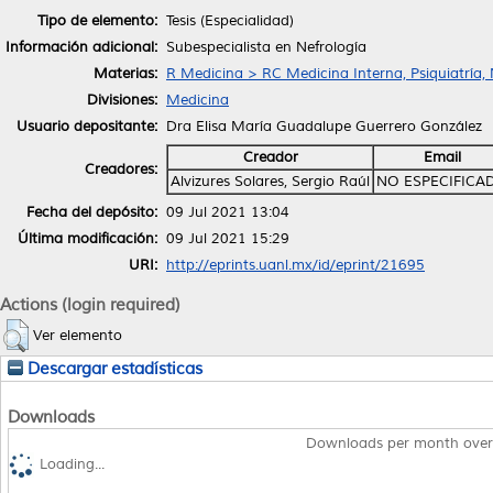
Tipo de elemento:
Tesis (Especialidad)
Información adicional:
Subespecialista en Nefrología
Materias:
R Medicina > RC Medicina Interna, Psiquiatría,
Divisiones:
Medicina
Usuario depositante:
Dra Elisa María Guadalupe Guerrero González
Creador
Email
Creadores:
Alvizures Solares, Sergio Raúl
NO ESPECIFICA
Fecha del depósito:
09 Jul 2021 13:04
Última modificación:
09 Jul 2021 15:29
URI:
http://eprints.uanl.mx/id/eprint/21695
Actions (login required)
Ver elemento
Descargar estadísticas
Downloads
Downloads per month over
Loading...