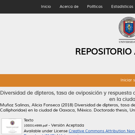
Inicio
Acerca de
Políticas
Estadísticas
REPOSITORIO
Iniciar 
Diversidad de dípteros, tasa de oviposición y respuesta
en la ciud
Muñoz Salinas, Alicia Fonseca
(2018)
Diversidad de dípteros, tasa d
Calliphoridae) en la ciudad de Oaxaca, México.
Doctorado thesis, U
Texto
- Versión Aceptada
1080314999.pdf
Available under License
Creative Commons Attribution Non