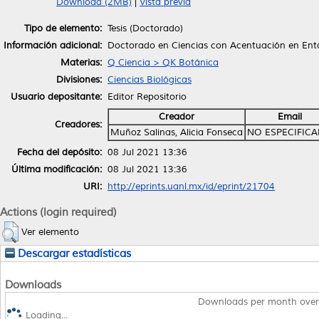
Download (2MB)
|
Vista previa
Tipo de elemento:
Tesis (Doctorado)
Información adicional:
Doctorado en Ciencias con Acentuación en En
Materias:
Q Ciencia > QK Botánica
Divisiones:
Ciencias Biológicas
Usuario depositante:
Editor Repositorio
Creador
Email
Creadores:
Muñoz Salinas, Alicia Fonseca
NO ESPECIFIC
Fecha del depósito:
08 Jul 2021 13:36
Última modificación:
08 Jul 2021 13:36
URI:
http://eprints.uanl.mx/id/eprint/21704
Actions (login required)
Ver elemento
Descargar estadísticas
Downloads
Downloads per month over
Loading...