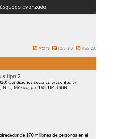
úsqueda avanzada
Atom
RSS 1.0
RSS 2.0
us tipo 2
020)
Condiciones sociales presentes en
, N.L., México, pp. 153-164. ISBN
lrededor de 170 millones de personas en el