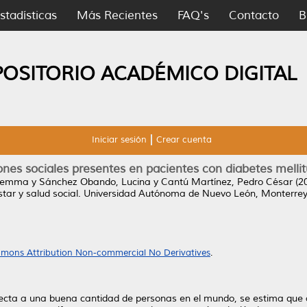
stadísticas
Más Recientes
FAQ's
Contacto
B
POSITORIO ACADÉMICO DIGITAL
Iniciar sesión
Crear cuenta
nes sociales presentes en pacientes con diabetes mellit
 Gemma
y
Sánchez Obando, Lucina
y
Cantú Martínez, Pedro César
(2
star y salud social. Universidad Autónoma de Nuevo León, Monterrey
mons Attribution Non-commercial No Derivatives
.
fecta a una buena cantidad de personas en el mundo, se estima que a