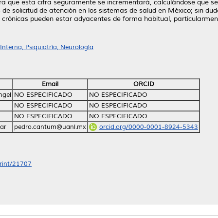
a que esta cifra seguramente se incrementará, calculándose que se
 de solicitud de atención en los sistemas de salud en México; sin du
s crónicas pueden estar adyacentes de forma habitual, particularm
nterna, Psiquiatría, Neurología
Email
ORCID
ngel
NO ESPECIFICADO
NO ESPECIFICADO
NO ESPECIFICADO
NO ESPECIFICADO
NO ESPECIFICADO
NO ESPECIFICADO
ar
pedro.cantum@uanl.mx
orcid.org/0000-0001-8924-5343
print/21707