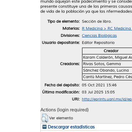
mundo aquejan este padecimiento y se consider
presente constituye una de las primeras causas
de vida de la población ya que las nfermedade
Tipo de elemento:
Sección de libro.
Materias:
R Medicina > RC Medicina I
Divisiones:
Ciencias Biológicas
Usuario depositante:
Editor Repositorio
Creador
Karam Calderón, Miguel A
Creadores:
Rivas Sotos, Gemma
Sánchez Obando, Lucina
Cantú Martínez, Pedro Cés
Fecha del depósito:
05 Oct 2021 15:46
Última modificación:
03 Jul 2025 15:05
URI:
http://eprints.uanl.mx/id/e
Actions (login required)
Ver elemento
Descargar estadísticas