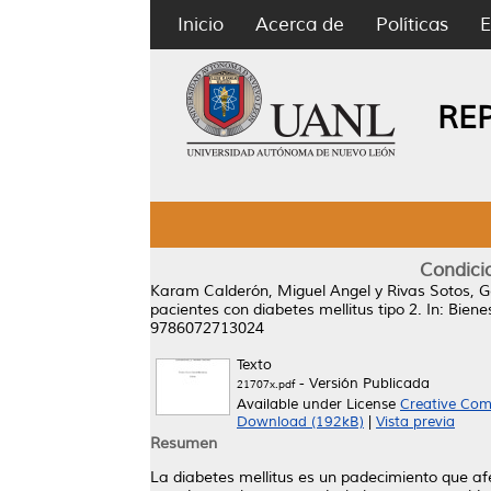
Inicio
Acerca de
Políticas
E
RE
Condicio
Karam Calderón, Miguel Angel
y
Rivas Sotos,
pacientes con diabetes mellitus tipo 2.
In: Biene
9786072713024
Texto
- Versión Publicada
21707x.pdf
Available under License
Creative Com
Download (192kB)
|
Vista previa
Resumen
La diabetes mellitus es un padecimiento que a