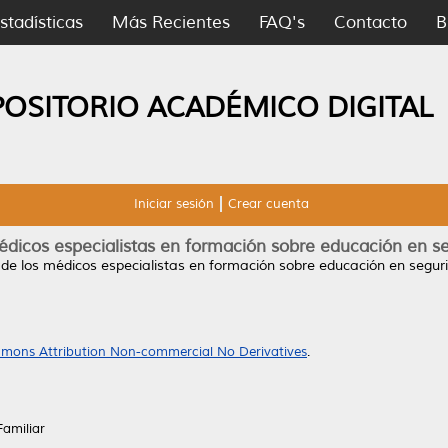
stadísticas
Más Recientes
FAQ's
Contacto
B
POSITORIO ACADÉMICO DIGITAL
Iniciar sesión
Crear cuenta
édicos especialistas en formación sobre educación en se
de los médicos especialistas en formación sobre educación en seguri
mons Attribution Non-commercial No Derivatives
.
Familiar