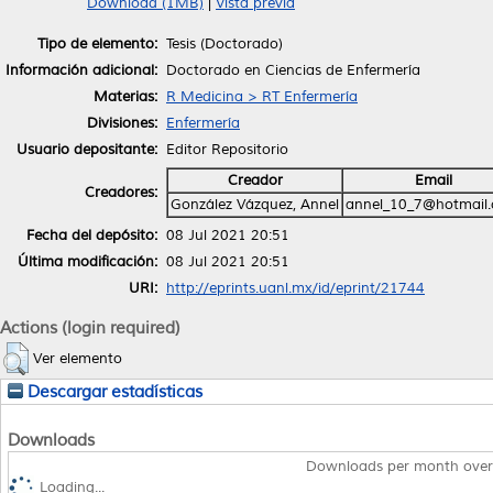
Download (1MB)
|
Vista previa
Tipo de elemento:
Tesis (Doctorado)
Información adicional:
Doctorado en Ciencias de Enfermería
Materias:
R Medicina > RT Enfermería
Divisiones:
Enfermería
Usuario depositante:
Editor Repositorio
Creador
Email
Creadores:
González Vázquez, Annel
annel_10_7@hotmail
Fecha del depósito:
08 Jul 2021 20:51
Última modificación:
08 Jul 2021 20:51
URI:
http://eprints.uanl.mx/id/eprint/21744
Actions (login required)
Ver elemento
Descargar estadísticas
Downloads
Downloads per month over
Loading...