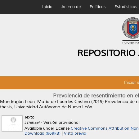
Inicio
Acerca de
Políticas
Estadísticas
REPOSITORIO
Iniciar 
Prevalencia de resentimiento en e
Mondragón León, María de Lourdes Cristina
(2019)
Prevalencia de r
thesis, Universidad Autónoma de Nuevo León.
Texto
- Versión provisional
21765.pdf
Available under License
Creative Commons Attribution Non
Download (669kB)
|
Vista previa