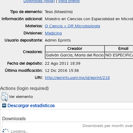
Download (9MB)
|
Vista previa
Tipo de elemento:
Tesis (Maestría)
Información adicional:
Maestro en Ciencias con Especialidad en Micro
Materias:
Q Ciencia > QR Microbiología
Divisiones:
Medicina
Usuario depositante:
Admin Eprints
Creador
Email
Creadores:
Galván García, María del Rocío
NO ESPECIFI
Fecha del depósito:
22 Ago 2011 18:39
Última modificación:
12 Dic 2016 15:36
URI:
http://eprints.uanl.mx/id/eprint/218
Actions (login required)
Ver elemento
Descargar estadísticas
Downloads
Downloads per month over
Loading...