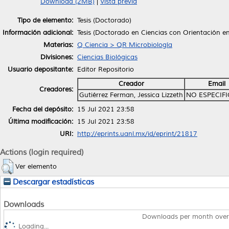
Download (2MB)
|
Vista previa
Tipo de elemento:
Tesis (Doctorado)
Información adicional:
Tesis (Doctorado en Ciencias con Orientación e
Materias:
Q Ciencia > QR Microbiología
Divisiones:
Ciencias Biológicas
Usuario depositante:
Editor Repositorio
Creador
Email
Creadores:
Gutiérrez Ferman, Jessica Lizzeth
NO ESPECIF
Fecha del depósito:
15 Jul 2021 23:58
Última modificación:
15 Jul 2021 23:58
URI:
http://eprints.uanl.mx/id/eprint/21817
Actions (login required)
Ver elemento
Descargar estadísticas
Downloads
Downloads per month over
Loading...