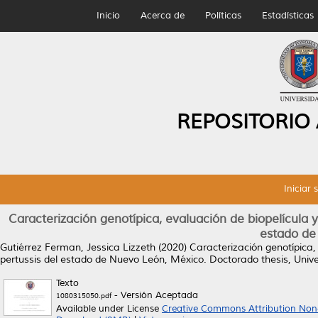
Inicio
Acerca de
Políticas
Estadísticas
REPOSITORIO
Iniciar 
Caracterización genotípica, evaluación de biopelícula y
estado de
Gutiérrez Ferman, Jessica Lizzeth
(2020)
Caracterización genotípica, 
pertussis del estado de Nuevo León, México.
Doctorado thesis, Univ
Texto
- Versión Aceptada
1080315050.pdf
Available under License
Creative Commons Attribution Non