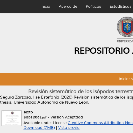
Inicio
Acerca de
Políticas
Estadísticas
REPOSITORIO
Iniciar 
Revisión sistemática de los isópodos terrest
Segura Zarzosa, Ilse Estefanía
(2020)
Revisión sistemática de los is
thesis, Universidad Autónoma de Nuevo León.
Texto
- Versión Aceptada
1080315051.pdf
Available under License
Creative Commons Attribution Non
Download (7MB)
|
Vista previa