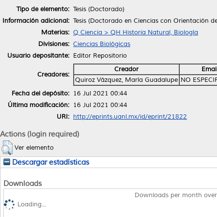
Tipo de elemento:
Tesis (Doctorado)
Información adicional:
Tesis (Doctorado en Ciencias con Orientación d
Materias:
Q Ciencia > QH Historia Natural, Biología
Divisiones:
Ciencias Biológicas
Usuario depositante:
Editor Repositorio
Creador
Emai
Creadores:
Quiroz Vázquez, María Guadalupe
NO ESPECI
Fecha del depósito:
16 Jul 2021 00:44
Última modificación:
16 Jul 2021 00:44
URI:
http://eprints.uanl.mx/id/eprint/21822
Actions (login required)
Ver elemento
Descargar estadísticas
Downloads
Downloads per month over
Loading...