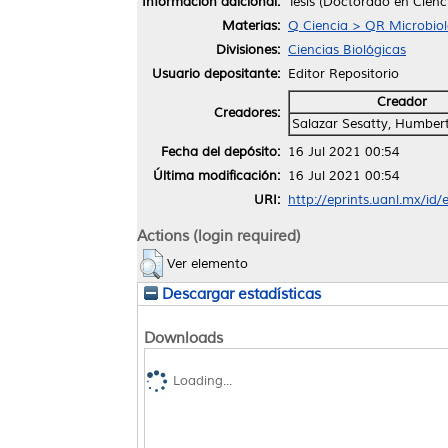
Información adicional:
Tesis (Doctorado en Cien
Materias:
Q Ciencia > QR Microbiol
Divisiones:
Ciencias Biológicas
Usuario depositante:
Editor Repositorio
Creador
Creadores:
Salazar Sesatty, Humber
Fecha del depósito:
16 Jul 2021 00:54
Última modificación:
16 Jul 2021 00:54
URI:
http://eprints.uanl.mx/id
Actions (login required)
Ver elemento
Descargar estadísticas
Downloads
Loading...