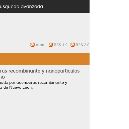
úsqueda avanzada
Atom
RSS 1.0
RSS 2.0
rus recombinante y nanopartículas
no
mado por adenovirus recombinante y
a de Nuevo León.