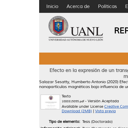
Inicio
Acerca de
Políticas
E
RE
Efecto en la expresión de un tra
m
Salazar Sesatty, Humberto Antonio
(2020)
Efec
nanopartículas magnéticas bajo influencia de 
Texto
- Versión Aceptada
1080315055.pdf
Available under License
Creative Com
Download (2MB)
|
Vista previa
Tipo de elemento:
Tesis (Doctorado)