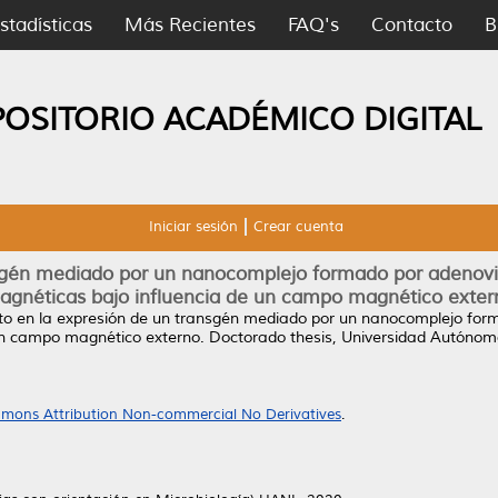
stadísticas
Más Recientes
FAQ's
Contacto
B
POSITORIO ACADÉMICO DIGITAL
Iniciar sesión
Crear cuenta
nsgén mediado por un nanocomplejo formado por adenovi
agnéticas bajo influencia de un campo magnético exter
to en la expresión de un transgén mediado por un nanocomplejo for
un campo magnético externo.
Doctorado thesis, Universidad Autónom
mons Attribution Non-commercial No Derivatives
.