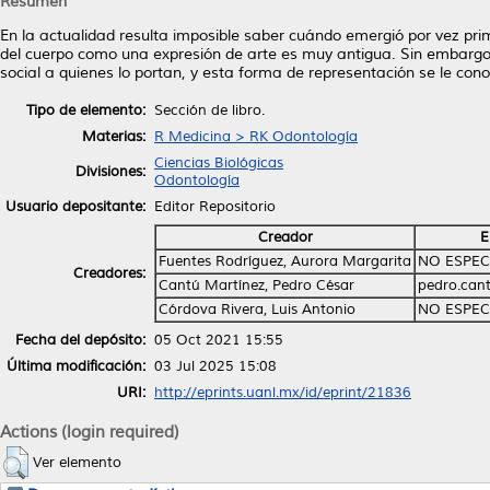
Resumen
En la actualidad resulta imposible saber cuándo emergió por vez primer
del cuerpo como una expresión de arte es muy antigua. Sin embargo 
social a quienes lo portan, y esta forma de representación se le con
Tipo de elemento:
Sección de libro.
Materias:
R Medicina > RK Odontología
Ciencias Biológicas
Divisiones:
Odontología
Usuario depositante:
Editor Repositorio
Creador
E
Fuentes Rodríguez, Aurora Margarita
NO ESPEC
Creadores:
Cantú Martínez, Pedro César
pedro.ca
Córdova Rivera, Luis Antonio
NO ESPEC
Fecha del depósito:
05 Oct 2021 15:55
Última modificación:
03 Jul 2025 15:08
URI:
http://eprints.uanl.mx/id/eprint/21836
Actions (login required)
Ver elemento