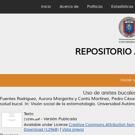
Inicio
Acerca de
Políticas
Estadísticas
REPOSITORIO
Iniciar 
Uso de aretes bucales
Fuentes Rodríguez, Aurora Margarita
y
Cantú Martínez, Pedro Césa
salud bucal.
In: Visión social de la estomatología. Universidad Aut
Texto
- Versión Publicada
21836x.pdf
Available under License
Creative Commons Attribution Non
Download (129kB)
|
Vista previa