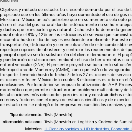
Resumen
Objetivos y método de estudio: La creciente demanda por el uso de 
propiciado que en los últimos años haya aumentado el uso de gas nat
Mexicana. México un país petrolero que en su momento solo opto por l
día en el uso del gas natural donde históricamente no se ha manejado
y ductos que transporten gas natural. Dicho esto, la demanda gene
anual entre el 8% y 12% en las estaciones de servicio que suministr
encuentra hasta el día de hoy es insuficiente e ineficiente. Por este
transportación, distribución y comercialización de este combustible
repostaje capaces de abastecer y controlar los requerimientos del p
principal objetivo sea la satisfacción del cliente demandante. El pro
y ponderación de ubicaciones mediante el uso de herramientas cuantit
natural vehicular (GNV). El presente proyecto se basa en la situaci
Metropolitana de Monterrey (AMM), zona que está a la vanguardia y
trasporte, teniendo hasta la fecha 7 de las 27 estaciones de servic
estaciones más en México de la cuales 8 estaciones estarían en el 
conclusiones: Por lo anterior se propuso la utilización del AHP, Proce
matemática que permite estructurar un problema multicriterio y de loc
las ubicaciones más adecuadas para instalar y construir dichas estaci
criterios y factores con el apoyo de estudios científicos y de experto
de estudio real se entregó a la empresa en cuestión los archivos y 
Tipo de elemento:
Tesis (Maestría)
Información adicional:
Tesis (Maestría en Logística y Cadena de Sumin
Materias:
H Ciencias sociales > HD Industrias, Economía 