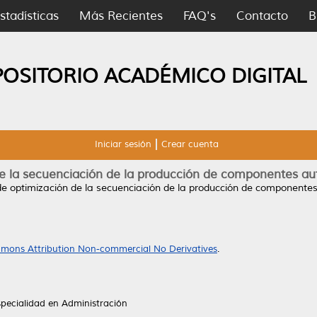
stadísticas
Más Recientes
FAQ's
Contacto
B
POSITORIO ACADÉMICO DIGITAL
Iniciar sesión
Crear cuenta
e la secuenciación de la producción de componentes a
e optimización de la secuenciación de la producción de componente
mons Attribution Non-commercial No Derivatives
.
specialidad en Administración