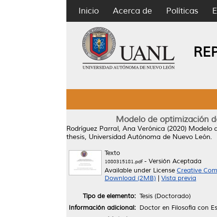
Inicio
Acerca de
Políticas
E
RE
Modelo de optimización d
Rodríguez Parral, Ana Verónica
(2020)
Modelo d
thesis, Universidad Autónoma de Nuevo León.
Texto
- Versión Aceptada
1080315181.pdf
Available under License
Creative Com
Download (2MB)
|
Vista previa
Tipo de elemento:
Tesis (Doctorado)
Información adicional:
Doctor en Filosofía con E