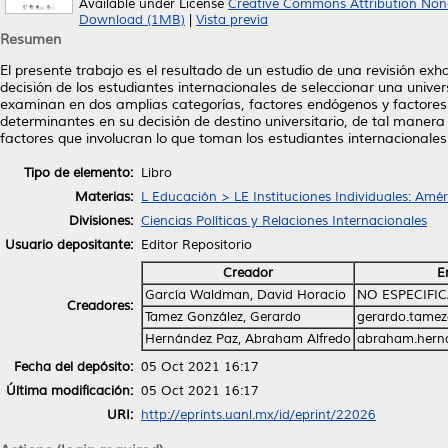
Available under License
Creative Commons Attribution Non
Download (1MB)
|
Vista previa
Resumen
El presente trabajo es el resultado de un estudio de una revisión exhau
decisión de los estudiantes internacionales de seleccionar una unive
examinan en dos amplias categorías, factores endógenos y factores 
determinantes en su decisión de destino universitario, de tal manera
factores que involucran lo que toman los estudiantes internacionales.
Tipo de elemento:
Libro
Materias:
L Educación > LE Instituciones Individuales: Am
Divisiones:
Ciencias Políticas y Relaciones Internacionales
Usuario depositante:
Editor Repositorio
Creador
E
García Waldman, David Horacio
NO ESPECIFI
Creadores:
Tamez González, Gerardo
gerardo.tame
Hernández Paz, Abraham Alfredo
abraham.hern
Fecha del depósito:
05 Oct 2021 16:17
Última modificación:
05 Oct 2021 16:17
URI:
http://eprints.uanl.mx/id/eprint/22026