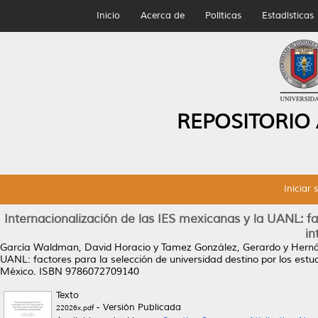
Inicio
Acerca de
Políticas
Estadísticas
REPOSITORIO
Iniciar 
Internacionalización de las IES mexicanas y la UANL: fa
in
García Waldman, David Horacio
y
Tamez González, Gerardo
y
Herná
UANL: factores para la selección de universidad destino por los estu
México. ISBN 9786072709140
Texto
- Versión Publicada
22026x.pdf