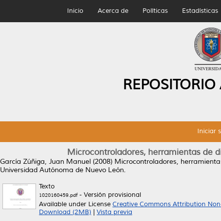
Inicio
Acerca de
Políticas
Estadísticas
REPOSITORIO
Iniciar 
Microcontroladores, herramientas de di
García Zúñiga, Juan Manuel
(2008)
Microcontroladores, herramientas
Universidad Autónoma de Nuevo León.
Texto
- Versión provisional
1020160459.pdf
Available under License
Creative Commons Attribution Non
Download (2MB)
|
Vista previa