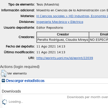
Tipo de elemento:
Tesis (Maestría)
Información adicional:
Maestría en Ciencias de la Administración con 
Materias:
H Ciencias sociales > HD Industrias, Economía 
Divisiones:
Ingeniería Mecánica y Eléctrica
Usuario depositante:
Editor Repositorio
Creador
Emai
Creadores:
Peralta Rodríguez, Claudia Mireya
NO ESPECI
Fecha del depósito:
11 Ago 2021 14:13
Última modificación:
11 Ago 2021 14:13
URI:
http://eprints.uanl.mx/id/eprint/22039
Actions (login required)
Ver elemento
Descargar estadísticas
Downloads
Downloads per month over
Loading...