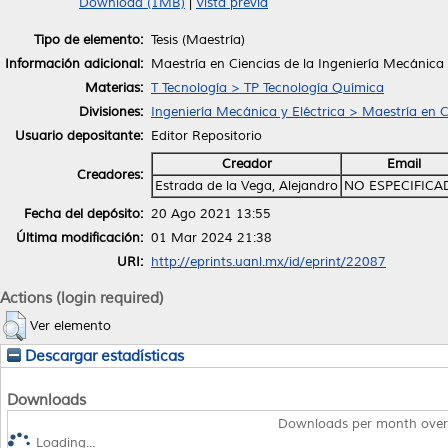
Download (1MB)
|
Vista previa
Tipo de elemento:
Tesis (Maestría)
Información adicional:
Maestría en Ciencias de la Ingeniería Mecánica
Materias:
T Tecnología > TP Tecnología Química
Divisiones:
Ingeniería Mecánica y Eléctrica > Maestría en C
Usuario depositante:
Editor Repositorio
Creador
Email
Creadores:
Estrada de la Vega, Alejandro
NO ESPECIFICA
Fecha del depósito:
20 Ago 2021 13:55
Última modificación:
01 Mar 2024 21:38
URI:
http://eprints.uanl.mx/id/eprint/22087
Actions (login required)
Ver elemento
Descargar estadísticas
Downloads
Downloads per month over
Loading...