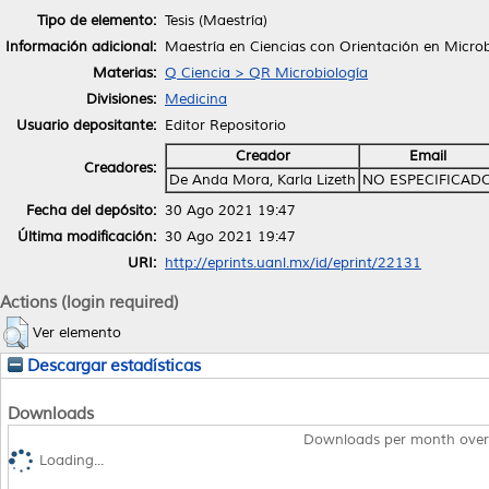
Tipo de elemento:
Tesis (Maestría)
Información adicional:
Maestría en Ciencias con Orientación en Micro
Materias:
Q Ciencia > QR Microbiología
Divisiones:
Medicina
Usuario depositante:
Editor Repositorio
Creador
Email
Creadores:
De Anda Mora, Karla Lizeth
NO ESPECIFICAD
Fecha del depósito:
30 Ago 2021 19:47
Última modificación:
30 Ago 2021 19:47
URI:
http://eprints.uanl.mx/id/eprint/22131
Actions (login required)
Ver elemento
Descargar estadísticas
Downloads
Downloads per month over
Loading...