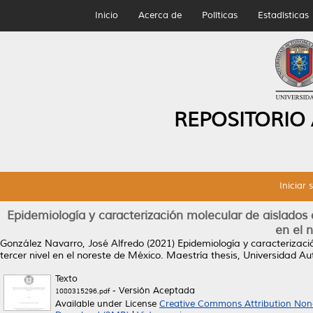
Inicio
Acerca de
Políticas
Estadísticas
REPOSITORIO
Iniciar 
Epidemiología y caracterización molecular de aislados c
en el 
González Navarro, José Alfredo
(2021)
Epidemiología y caracterizaci
tercer nivel en el noreste de México.
Maestría thesis, Universidad A
Texto
- Versión Aceptada
1080315296.pdf
Available under License
Creative Commons Attribution Non