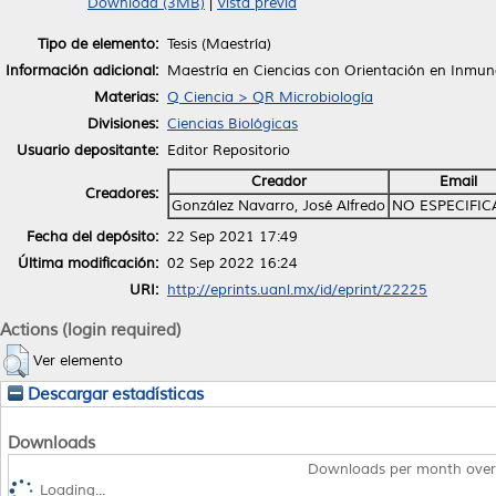
Download (3MB)
|
Vista previa
Tipo de elemento:
Tesis (Maestría)
Información adicional:
Maestría en Ciencias con Orientación en Inmun
Materias:
Q Ciencia > QR Microbiología
Divisiones:
Ciencias Biológicas
Usuario depositante:
Editor Repositorio
Creador
Email
Creadores:
González Navarro, José Alfredo
NO ESPECIFI
Fecha del depósito:
22 Sep 2021 17:49
Última modificación:
02 Sep 2022 16:24
URI:
http://eprints.uanl.mx/id/eprint/22225
Actions (login required)
Ver elemento
Descargar estadísticas
Downloads
Downloads per month over
Loading...