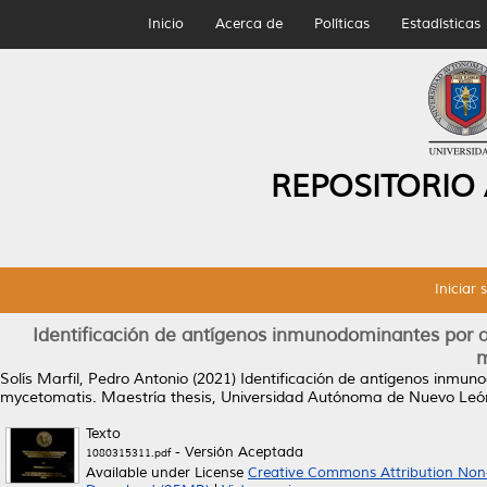
Inicio
Acerca de
Políticas
Estadísticas
REPOSITORIO
Iniciar 
Identificación de antígenos inmunodominantes por 
m
Solís Marfil, Pedro Antonio
(2021)
Identificación de antígenos inmun
mycetomatis.
Maestría thesis, Universidad Autónoma de Nuevo Leó
Texto
- Versión Aceptada
1080315311.pdf
Available under License
Creative Commons Attribution Non