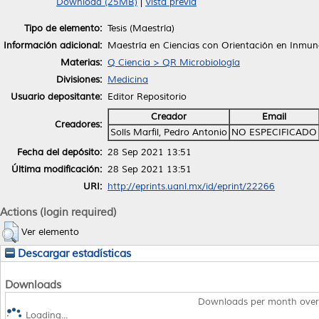
Download (25MB)
|
Vista previa
Tipo de elemento:
Tesis (Maestría)
Información adicional:
Maestría en Ciencias con Orientación en Inmu
Materias:
Q Ciencia > QR Microbiología
Divisiones:
Medicina
Usuario depositante:
Editor Repositorio
Creador
Email
Creadores:
Solís Marfil, Pedro Antonio
NO ESPECIFICADO
Fecha del depósito:
28 Sep 2021 13:51
Última modificación:
28 Sep 2021 13:51
URI:
http://eprints.uanl.mx/id/eprint/22266
Actions (login required)
Ver elemento
Descargar estadísticas
Downloads
Downloads per month over
Loading...