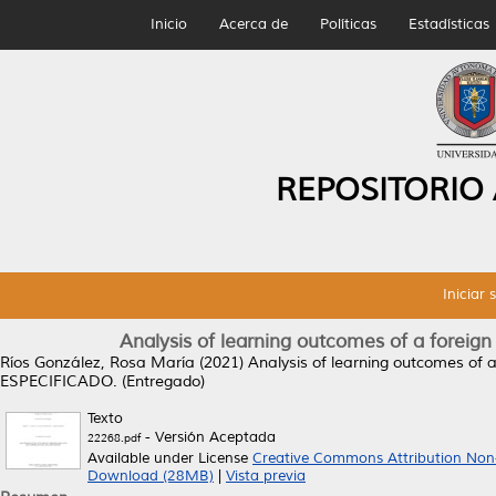
Inicio
Acerca de
Políticas
Estadísticas
REPOSITORIO
Iniciar 
Analysis of learning outcomes of a foreig
Ríos González, Rosa María
(2021)
Analysis of learning outcomes of 
ESPECIFICADO. (Entregado)
Texto
- Versión Aceptada
22268.pdf
Available under License
Creative Commons Attribution Non
Download (28MB)
|
Vista previa