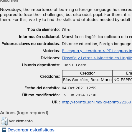
Resumen
Nowadays, the importance of learning a foreign language has increas
prepared to face their challenges, but also adult pupil. For them, it 
them. For this, we try to find the skills and attitudes needed by adul
Tipo de elemento:
Otro
Información adicional:
Maestría en lingüística aplicada a la 
Palabras claves no controlados:
Distance education, Foreign language l
Materias:
P Lengua y Literatura > PE Lenguas I
Divisiones:
Filosofía y Letras > Maestría en Lingü
Usuario depositante:
Juan L. Loera
Creador
Em
Creadores:
Ríos González, Rosa María
NO ESPE
Fecha del depósito:
04 Oct 2021 12:59
Última modificación:
19 Jun 2024 17:36
URI:
http://eprints.uanl.mx/id/eprint/22268
Actions (login required)
Ver elemento
Descargar estadísticas