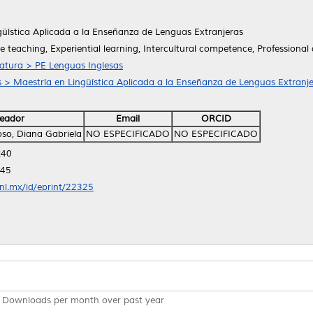
güística Aplicada a la Enseñanza de Lenguas Extranjeras
 teaching, Experiential learning, Intercultural competence, Professiona
ratura > PE Lenguas Inglesas
as > Maestría en Lingüística Aplicada a la Enseñanza de Lenguas Extranj
eador
Email
ORCID
so, Diana Gabriela
NO ESPECIFICADO
NO ESPECIFICADO
:40
:45
anl.mx/id/eprint/22325
Downloads per month over past year