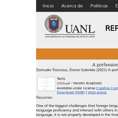
Inicio
Acerca de
Políticas
E
RE
A porfessio
Zamudio Troncoso, Diana Gabriela
(2021)
A por
Texto
- Versión Aceptada
22325.pdf
Available under License
Creative Com
Download (5MB)
|
Vista previa
Resumen
One of the biggest challenges that foreign langua
language proficiency and interact with others i
language, it is not properly developed in the fo