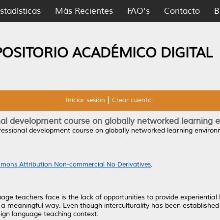
stadísticas
Más Recientes
FAQ's
Contacto
B
POSITORIO ACADÉMICO DIGITAL
Iniciar sesión
Crear cuenta
nal development course on globally networked learning 
fessional development course on globally networked learning environ
mons Attribution Non-commercial No Derivatives
.
ge teachers face is the lack of opportunities to provide experiential 
n a meaningful way. Even though interculturality has been established
reign language teaching context.