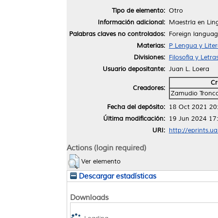
Tipo de elemento:
Otro
Información adicional:
Maestría en Lin
Palabras claves no controlados:
Foreign language
Materias:
P Lengua y Lite
Divisiones:
Filosofía y Letr
Usuario depositante:
Juan L. Loera
Cr
Creadores:
Zamudio Tronco
Fecha del depósito:
18 Oct 2021 20
Última modificación:
19 Jun 2024 17
URI:
http://eprints.u
Actions (login required)
Ver elemento
Descargar estadísticas
Downloads