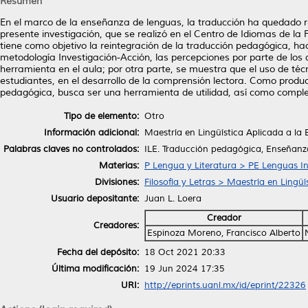
Resumen
En el marco de la enseñanza de lenguas, la traducción ha quedado 
presente investigación, que se realizó en el Centro de Idiomas de l
tiene como objetivo la reintegración de la traducción pedagógica, haci
metodología Investigación-Acción, las percepciones por parte de los 
herramienta en el aula; por otra parte, se muestra que el uso de técn
estudiantes, en el desarrollo de la comprensión lectora. Como produc
pedagógica, busca ser una herramienta de utilidad, así como compl
Tipo de elemento:
Otro
Información adicional:
Maestría en Lingüística Aplicada a la
Palabras claves no controlados:
ILE. Traducción pedagógica, Enseñanz
Materias:
P Lengua y Literatura > PE Lenguas I
Divisiones:
Filosofía y Letras > Maestría en Lingü
Usuario depositante:
Juan L. Loera
Creador
Creadores:
Espinoza Moreno, Francisco Alberto
Fecha del depósito:
18 Oct 2021 20:33
Última modificación:
19 Jun 2024 17:35
URI:
http://eprints.uanl.mx/id/eprint/22326