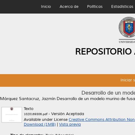
Inicio
Acerca de
Políticas
Estadísticas
REPOSITORIO
Iniciar 
Desarrollo de un mode
Márquez Santacruz, Jazmín
Desarrollo de un modelo murino de fusar
Texto
- Versión Aceptada
1020169306.pdf
Available under License
Creative Commons Attribution Non
Download (1MB)
|
Vista previa