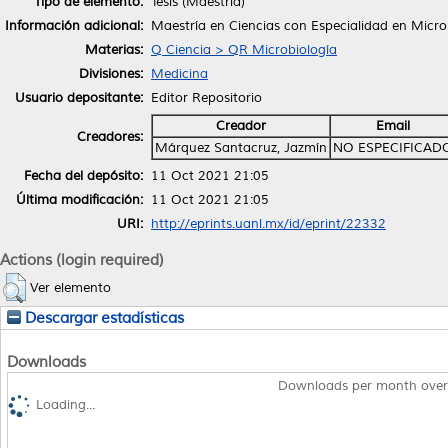
Tipo de elemento:
Tesis (Maestría)
Información adicional:
Maestría en Ciencias con Especialidad en Micr
Materias:
Q Ciencia > QR Microbiología
Divisiones:
Medicina
Usuario depositante:
Editor Repositorio
Creador
Email
Creadores:
Márquez Santacruz, Jazmín
NO ESPECIFICAD
Fecha del depósito:
11 Oct 2021 21:05
Última modificación:
11 Oct 2021 21:05
URI:
http://eprints.uanl.mx/id/eprint/22332
Actions (login required)
Ver elemento
Descargar estadísticas
Downloads
Downloads per month over
Loading...